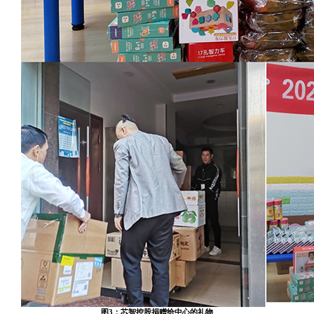
图3：芯智控股捐赠给中心的礼物