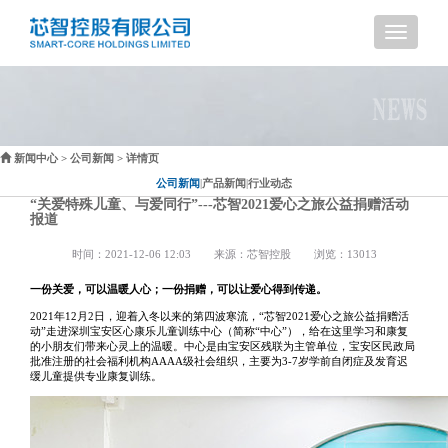
导
航
新闻中心
>
公司新闻
> 详情页
公司新闻
|
产品新闻
|
行业动态
“关爱特殊儿童、与爱同行”---芯智2021爱心之旅公益捐赠活动
报道
时间：2021-12-06 12:03
来源：芯智控股
浏览：13013
一份关爱，可以温暖人心；一份捐赠，可以让爱心得到传递。
2021年12月2日，迎着入冬以来的第四波寒流，“芯智2021爱心之旅公益捐赠活
动”走进深圳宝安区心康乐儿童训练中心（简称“中心”），给在这里学习和康复
的小朋友们带来心灵上的温暖。中心是由宝安区残联为主管单位，宝安区民政局
批准注册的社会福利机构AAAA级社会组织，主要为3-7岁学前自闭症及发育迟
缓儿童提供专业康复训练。