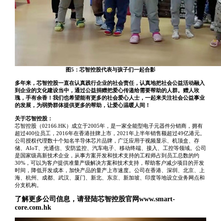
图5：芯智控股代表与孩子们一起合影
多年来，芯智控股一直在认真践行企业的社会责任，认真地把社会公益活动融入
到企业的文化建设当中，通过公益捐赠把爱心传递给需要帮助的人群。赠人玫
瑰，手有余香！我们也希望能有更多的社会爱心人士，一起来关注社会公益事业
的发展，为弱势群体提供更多的帮助，让爱心温暖人间！
关于芯智控股：
芯智控股（02166.HK）成立于2005年，是一家全能型电子元器件分销商，拥有
超过400位员工，2016年在香港挂牌上市，2021年上半年销售额超过49亿港元。
公司授权代理数十个知名半导体芯片品牌，广泛应用于视频显示、机顶盒、存
储、AIoT、光通信、安防监控、汽车电子、移动终端、接入、工控等领域。公司
是国家级高新技术企业，从事方案开发和技术支持的工程师占到员工总数的约
30%，可以为客户提供准量产级解决方案和技术支持，帮助客户减少项目的开发
时间，降低开发成本，加快产品的量产上市速度。公司在香港、深圳、北京、上
海、杭州、成都、武汉、厦门、新北、东京、新加坡、印度等地设立业务网点和
分支机构。
了解更多公司信息，请登陆芯智控股官网www.smart-
core.com.hk